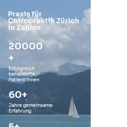
Praxis für
Chiropraktik Zürich
in
Zahlen
20000
+
Erfolgreich
behandelte
Patient:innen
60+
Jahre gemeinsame
Erfahrung
5+