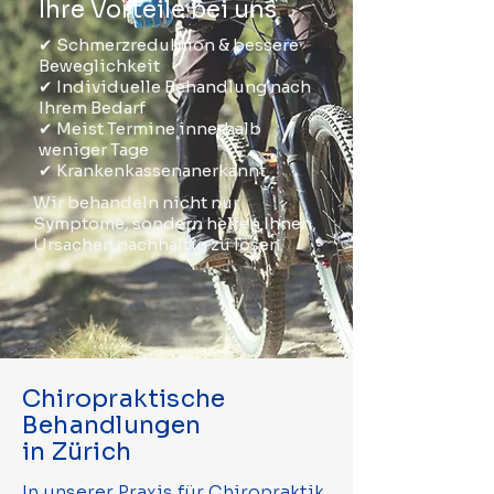
Ihre Vorteile bei uns
✔ Schmerzreduktion & bessere
Beweglichkeit
✔ Individuelle Behandlung nach
Ihrem Bedarf
✔ Meist Termine innerhalb
weniger Tage
✔ Krankenkassenanerkannt
Wir behandeln nicht nur
Symptome, sondern helfen Ihnen,
Ursachen nachhaltig zu lösen.
Chiropraktische
Behandlungen
in Zürich
In unserer Praxis für Chiropraktik