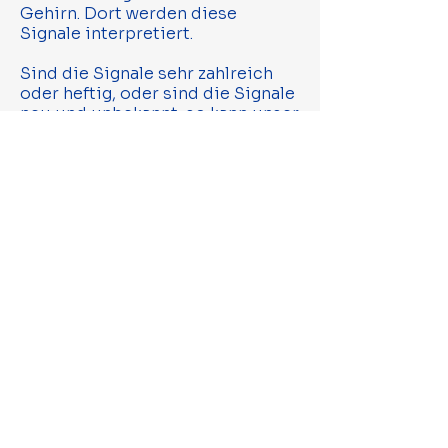
Gehirn. Dort werden diese
Signale interpretiert.
Sind die Signale sehr zahlreich
oder heftig, oder sind die Signale
neu und unbekannt, so kann unser
Gehirn auf diese Signale
reagieren, indem es einen Output
kreiert, den wir als Schmerz
wahrnehmen. Zum Bild des
Schmerzes gehören aber weitere
Symptome wie eine verminderte
Beweglichkeit, eine Schwäche der
Muskulatur, veränderte oder
verminderte Empfindungen, eine
schlechte Koordination bei
Bewegungen, eine schlechte
Konzentration, unerklärbare
Müdigkeit oder gar depressive
Verstimmungen.
Behoben werden können die